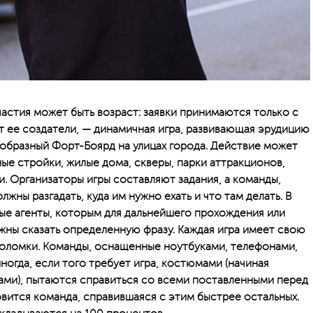
астия может быть возраст: заявки принимаются только с
т ее создатели, — динамичная игра, развивающая эрудицию
еобразный Форт-Боярд на улицах города. Действие может
ые стройки, жилые дома, скверы, парки аттракционов,
и. Организаторы игры составляют задания, а команды,
жны разгадать, куда им нужно ехать и что там делать. В
ые агенты, которым для дальнейшего прохождения или
жны сказать определенную фразу. Каждая игра имеет свою
оволомки. Команды, оснащенные ноутбуками, телефонами,
ногда, если того требует игра, костюмами (начиная
ами), пытаются справиться со всеми поставленными перед
вится команда, справившаяся с этим быстрее остальных.