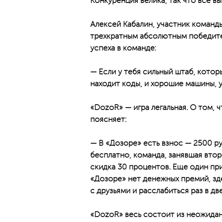
Конкуренция велика, так что все в
Алексей Кабалин, участник команд
трехкратным абсолютным победите
успеха в команде:
— Если у тебя сильный штаб, котор
находит коды, и хорошие машины, у
«DozoR» — игра легальная. О том, ч
поясняет:
— В «Дозоре» есть взнос — 2500 р
бесплатно, команда, занявшая втор
скидка 30 процентов. Еще один пр
«Дозоре» нет денежных премий, зд
с друзьями и расслабиться раз в дв
«DozoR» весь состоит из неожидан