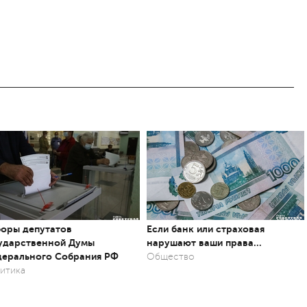
оры депутатов
Если банк или страховая
ударственной Думы
нарушают ваши права…
ерального Собрания РФ
Общество
итика