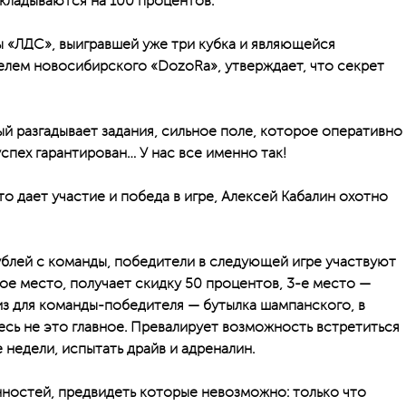
ыкладываются на 100 процентов.
ы «ЛДС», выигравшей уже три кубка и являющейся
лем новосибирского «DozoRа», утверждает, что секрет
ый разгадывает задания, сильное поле, которое оперативно
спех гарантирован… У нас все именно так!
то дает участие и победа в игре, Алексей Кабалин охотно
ублей с команды, победители в следующей игре участвуют
ое место, получает скидку 50 процентов, 3-е место —
из для команды-победителя — бутылка шампанского, в
есь не это главное. Превалирует возможность встретиться
е недели, испытать драйв и адреналин.
ностей, предвидеть которые невозможно: только что