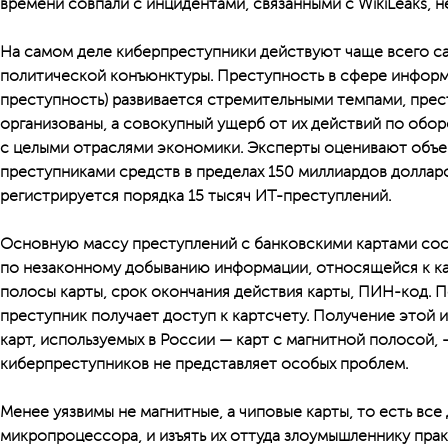
времени совпали с инцидентами, связанными с WikiLeaks, н
На самом деле киберпреступники действуют чаще всего с
политической конъюнктуры. Преступность в сфере информ
преступность) развивается стремительными темпами, пре
организованы, а совокупный ущерб от их действий по обо
с целыми отраслями экономики. Эксперты оценивают об
преступниками средств в пределах 150 миллиардов долларо
регистрируется порядка 15 тысяч ИТ-преступлений.
Основную массу преступлений с банковскими картами со
по незаконному добыванию информации, относящейся к ка
полосы карты, срок окончания действия карты, ПИН-код. 
преступник получает доступ к картсчету. Получение этой
карт, используемых в России — карт с магнитной полосой,
киберпреступников не представляет особых проблем.
Менее уязвимы не магнитные, а чиповые карты, то есть все
микропроцессора, и изъять их оттуда злоумышленнику пра