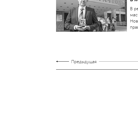
В р
мас
Нов
пра
Предыдущая