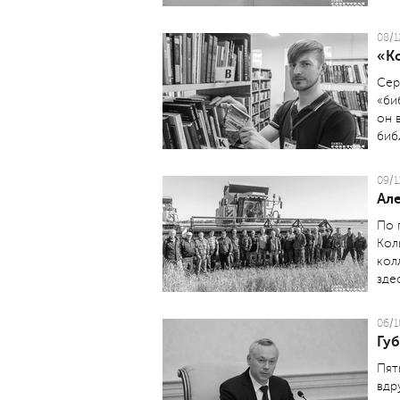
08/1
«Ко
Сер
«би
он 
биб
09/1
Ал
По 
Кол
кол
зде
06/1
Губ
Пят
вдр