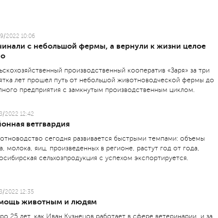
9/2022 10:06
чинали с небольшой фермы, а вернули к жизни целое
ло
ьскохозяйственный производственный кооператив «Заря» за три
ятка лет прошел путь от небольшой животноводческой фермы до
пного предприятия с замкнутым производственным циклом.
8/2022 12:42
йонная ветгвардия
отноводство сегодня развивается быстрыми темпами: объемы
а, молока, яиц, произведенных в регионе, растут год от года,
осибирская сельхозпродукция с успехом экспортируется.
8/2022 12:35
мощь животным и людям
ро 25 лет, как Иван Кузнецов работает в сфере ветеринарии, и за