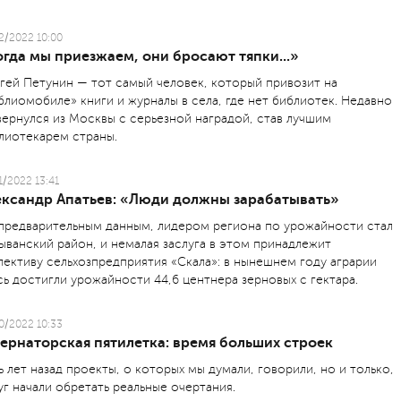
2/2022 10:00
гда мы приезжаем, они бросают тяпки...»
гей Петунин — тот самый человек, который привозит на
блиомобиле» книги и журналы в села, где нет библиотек. Недавно
вернулся из Москвы с серьезной наградой, став лучшим
лиотекарем страны.
1/2022 13:41
ександр Апатьев: «Люди должны зарабатывать»
предварительным данным, лидером региона по урожайности стал
ыванский район, и немалая заслуга в этом принадлежит
лективу сельхозпредприятия «Скала»: в нынешнем году аграрии
сь достигли урожайности 44,6 центнера зерновых с гектара.
0/2022 10:33
ернаторская пятилетка: время больших строек
ь лет назад проекты, о которых мы думали, говорили, но и только,
уг начали обретать реальные очертания.