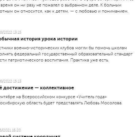
 время он ни разу не пожалел о выбранном деле. К больным
отным он относится, как к детям, — с любовью и пониманием.
8/2022 13:15
обычная история урока истории
стники военно-исторических клубов могли бы помочь школам
олнять федеральный государственный образовательный стандарт
асти патриотического воспитания. Практика уже есть.
6/2022 15:13
ё достижение — коллективное
ентябре на Всероссийском конкурсе «Учитель года»
осибирскую область будет представлять Любовь Мосолова.
6/2021 16:20
новой системе координат