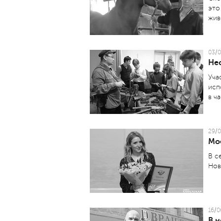
это
жив
03/0
Не
Уча
исп
в ч
29/0
Мо
В с
Нов
16/0
В 