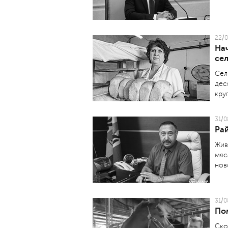
22/0
На
се
Сел
дес
кру
31/0
Ра
Жив
мяс
нов
31/0
По
Ско