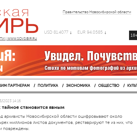
Правительство Новосибирской области
USD 81.4077
EUR 94.0585
18
 | WWW.SOVSIBIR.RU
ИМ ПАРТНЕРАМ
ПОЛИТИКА
ЭКОНОМИКА
ОБЩЕСТВО
КУЛЬ
3/2023 14:16
к тайное становится явным
од архивисты Новосибирской области оцифровывают около
ырех миллионов листов документов, реставрируют те из них, что
и повреждены.