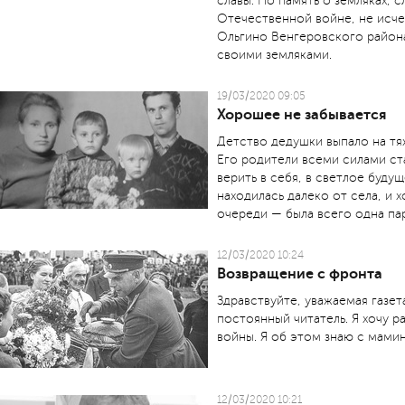
славы. Но память о земляках, 
Отечественной войне, не исче
Ольгино Венгеровского района
своими земляками.
19/03/2020 09:05
Хорошее не забывается
Детство дедушки выпало на тя
Его родители всеми силами ст
верить в себя, в светлое буду
находилась далеко от села, и х
очереди — была всего одна пар
12/03/2020 10:24
Возвращение с фронта
Здравствуйте, уважаемая газе
постоянный читатель. Я хочу ра
войны. Я об этом знаю с мамин
12/03/2020 10:21