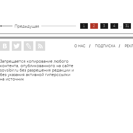
...
Предыдущая
1
2
3
4
31
О НАС
ПОДПИСКА
РЕК
Запрещается копирование любого
контента, опубликованного на сайте
sovsibir.ru без разрешения редакции и
без указания активной гиперссылки
на источник