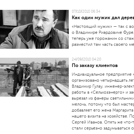
07/10/2010 06:34
Как один мужик дал дере
«Настоящий мужик» — так с в
о Владимире Риардовиче Фуре.
теперь уже горожанин со стаж
разместил там часть своего м
24/09/2010 04:20
По заказу клиентов
Индивидуальное предприятие «Г
организовано четырнадцать лет
Владимир Гулау, инженер-элек
работы в «Сельхозэнерго» и з
вырезал из фанеры светильник
мелочь, потому что был масте
добавляет его жена Маргарита
нашего визита на хозяйстве. 
Сергей Иванов. Опять же что-
стали серьезно задумываться 