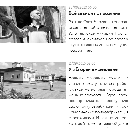
23/09/2010 06:06
Всё зависит от хозяина
Раньше Олег Чириков, генерал
ограниченной ответственност
Усть-Таркской милиции. После
создал индивидуальное предпр
грузоперевозками, затем купи
говорит так:
11/09/2010 02:06
У «Егорыча» дешевле
Новыми торговыми точками, то
удивишь, растут они как грибы
главной магистрали города Та
меньше полусотни. Здесь проч
предприниматели-перекупщики,
свою точку Барабинский мясок
Ермолинские полуфабрикаты, э
старожилами. И тем не менее 
который тоже на главной улице