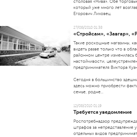
столовая «Нива». Обе торговые
который уже много лет возгла
Егорович Лиховец.
27/08/2010 01:38
«Стройсам», «Завгар», «Р
Такие роскошные магазины, ка
видеть разве только что в обл
районном центре изменилась б
настойчивости, целеустремле
предпринимателя Виктора Кузн
Сегодня в большинство здешни
здесь можно приобрести факти
семье, родне…
12/08/2010 01:19
Требуется уведомление
Роспотребнадзор предупрежда
штрафов за непредставление 
отдельных видов предпринимат