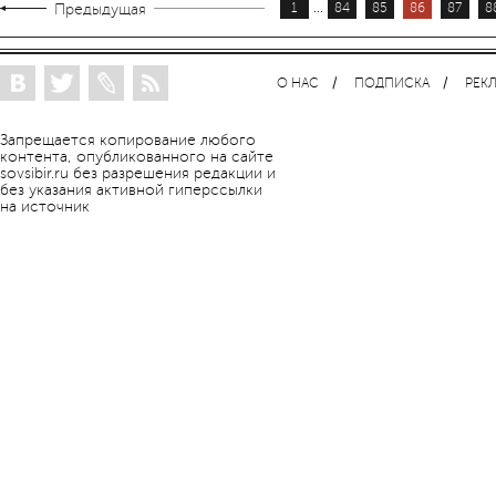
...
Предыдущая
1
84
85
86
87
8
О НАС
ПОДПИСКА
РЕК
Запрещается копирование любого
контента, опубликованного на сайте
sovsibir.ru без разрешения редакции и
без указания активной гиперссылки
на источник