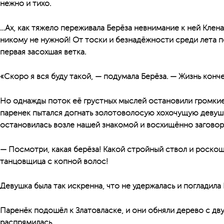
нежно и тихо.
…Ах, как тяжело переживала Берёза невнимание к ней Клена
никому не нужной! От тоски и безнадёжности среди лета п
первая засохшая ветка.
«Скоро я вся буду такой, — подумала Берёза. — Жизнь конче
Но однажды поток её грустных мыслей остановили громкие
паренек пытался догнать золотоволосую хохочущую девушк
остановилась возле нашей знакомой и восхищённо заговор
— Посмотри, какая берёза! Какой стройный ствол и роскошн
танцовщица с копной волос!
Девушка была так искренна, что не удержалась и погладила 
Паренёк подошёл к Златовласке, и они обняли дерево с дву
распрямилась.