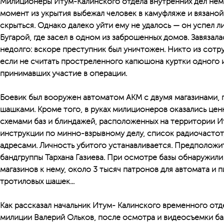
Милиционеры Итум-Калинского отдела внутренних дел неме
момент из укрытия выбежал человек в камуфляже и вязано
скрыться. Однако далеко уйти ему не удалось — он успел л
Бугарой, где засел в одном из заброшенных домов. Завязал
недолго: вскоре преступник был уничтожен. Никто из сотр
если не считать простреленного капюшона куртки одного 
принимавших участие в операции.
Боевик был вооружен автоматом АКМ с двумя магазинами, 
шашками. Кроме того, в руках милиционеров оказались цен
схемами баз и блиндажей, расположенных на территории И
инструкции по минно-взрывному делу, список радиочастот,
адресами. Личность убитого устанавливается. Предположит
бандгруппы Тархана Газиева. При осмотре базы обнаружили
магазинов к нему, около 3 тысяч патронов для автомата и пи
тротиловых шашек...
Как рассказал начальник Итум- Калинского временного отд
милиции Валерий Ольков, после осмотра и видеосъемки ба