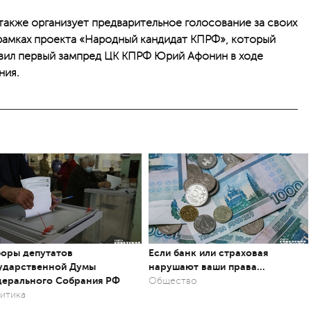
 также организует предварительное голосование за своих
 рамках проекта «Народный кандидат КПРФ», который
заявил первый зампред ЦК КПРФ Юрий Афонин в ходе
ния.
оры депутатов
Если банк или страховая
ударственной Думы
нарушают ваши права…
ерального Собрания РФ
Общество
итика