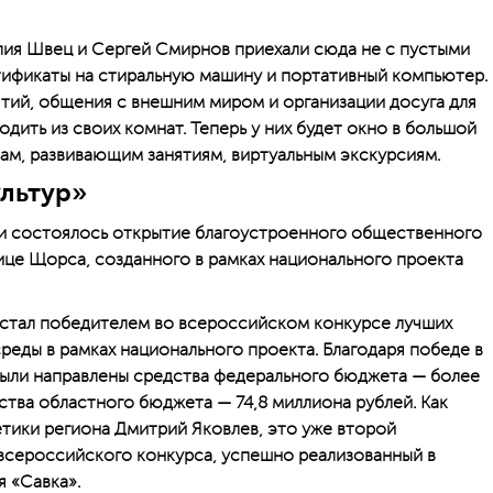
ия Швец и Сергей Смирнов приехали сюда не с пустыми
тификаты на стиральную машину и портативный компьютер.
тий, общения с внешним миром и организации досуга для
одить из своих комнат. Теперь у них будет окно в большой
кам, развивающим занятиям, виртуальным экскурсиям.
ультур»
и состоялось открытие благо­устроенного общественного
лице Щорса, созданного в рамках национального проекта
у стал победителем во всероссийском конкурсе лучших
еды в рамках нацио­нального проекта. Благодаря победе в
были направлены средства федерального бюджета — более
ства областного бюджета — 74,8 миллиона рублей. Как
тики региона Дмитрий Яковлев, это уже второй
всероссийского конкурса, успешно реализованный в
я «Савка».