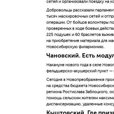
сетей и организовали поездку на к
Добровольцы рассказали парламента
тысяч маскировочных сетей и отпр
операции. От бойцов волонтеры по
проверенных в ходе боевых действ
225 подушек и 60 браслетов выжив
на приобретение материала для ма
Новосибирскую филармонию.
Чановский. Есть моду
Накануне нового года в селе Ново
фельдшерско-акушерский пункт — 
Сегодня в Новопреображенке прожи
на средства бюджета Новосибирск
региона ­Ростислава Заблоцкого,
помощь сельским жителям максима
диспансеризацию, удаленные консу
Кыштовский. Где приз