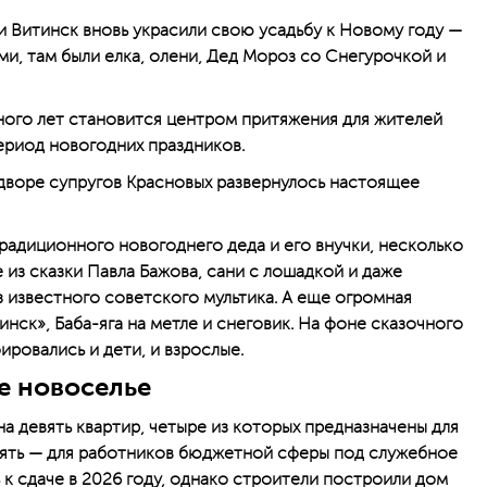
и Витинск вновь украсили свою усадьбу к Новому году —
ми, там были елка, олени, Дед Мороз со Снегурочкой и
ого лет становится центром притяжения для жителей
ериод новогодних праздников.
 дворе супругов Красновых развернулось настоящее
традиционного новогоднего деда и его внучки, несколько
из сказки Павла Бажова, сани с лошадкой и даже
з известного советского мультика. А еще огромная
ск», Баба-яга на метле и снеговик. На фоне сказочного
ровались и дети, и взрослые.
е новоселье
а девять квартир, четыре из которых предназначены для
 пять — для работников бюджетной сферы под служебное
 к сдаче в 2026 году, однако строители построили дом