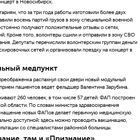
онцерт в Новосибирск.
риям, что за три года работы изготовили более двух
авили восемь партий грузов в зону специальной военной
стоянно получают положительные отзывы о сетях,
ий. Кроме того, волонтеры сшили и отправили в зону СВО
ания. Депутаты перечислили волонтерским группам деньги
скировочных сетей и организовали поездку на концерт в
льный медпункт
преображенка распахнул свои двери новый модульный
прием пациентов ведет фельдшер Валентина Зарубина.
вают 260 человек, в том числе 57 детей. ФАП построен
ой области. По словам министра здравоохранения
 оснащение новых ФАПов делает первичную медицинскую
льно доступной: здесь можно проводить вакцинацию,
льтации со специалистами районной больницы.
вание, там и «Признание»