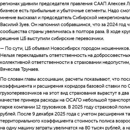
регионах удивили председателя правления СААП Алексея Л
бизнесе есть прибыльные и убыточные сегменты. Надо смот
мнение высказал и председатель Сибирской межрегиональ
Василий Зуев. Он напомнил собравшимся, что за 2024 год 
сообщества страны увеличилась в полтора раза. В ходе кру
решения ЦБ выступили сибирские перевозчики.
— По сути, ЦБ объявил Новосибирск городом мошенников.
Нельзя перекладывать ответственность на добросовестных
коллективной ответственности в страховании недопустим,
Вячеслав Трунаев.
По словам главы ассоциации, расчеты показывают, что по
коэффициента и расширения коридора базовой ставки по
грузоперевозчиков на этот вид страхования вырастут в два 
качестве примера расходы на ОСАГО небольшой транспорт
парке компании 12 грузовиков. В 2025 году страховой поли
рублей. После 9 декабря 2025 года с учетом расширения т
территориального коэффициента стои­мость полиса возросл
на одну машину затраты увеличатся на 80 тысяч рублей, а на