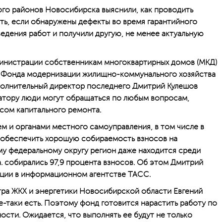
го районов Новосибирска выяснили, как проводить
ать, если обнаружены дефекты во время гарантийного
ведения работ и получили другую, не менее актуальную
инистрации собственникам многоквартирных домов (МКД)
и Фонда модернизации жилищно-коммунального хозяйства
полнительный директор последнего Дмитрий Кулешов
ратору люди могут обращаться по любым вопросам,
сом капитального ремонта.
м и органами местного самоуправления, в том числе в
е обеспечить хорошую собираемость взносов на
у федеральному округу регион даже находится среди
да. собирались 97,9 процента взносов. Об этом Дмитрий
нции в информационном агентстве ТАСС.
а ЖКХ и энергетики Новосибирской области Евгений
е-таки есть. Поэтому фонд готовится нарастить работу по
сти. Ожидается, что выполнять ее будут не только