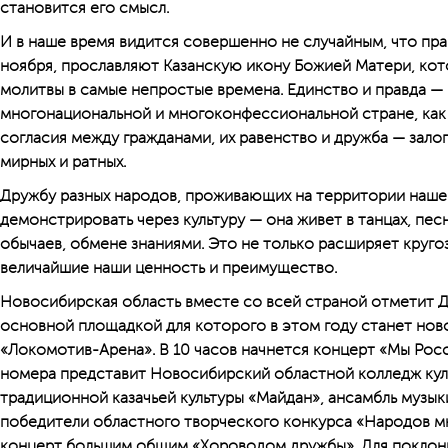
становится его смысл.
И в наше время видится совершенно не случайным, что прав
ноября, прославляют Казанскую икону Божией Матери, кот
молитвы в самые непростые времена. Единство и правда — 
многонациональной и многоконфессио­нальной стране, как
согласия между гражданами, их равенство и дружба — залог
мирных и ратных.
Дружбу разных народов, проживающих на территории наше
демонстрировать через культуру — она живет в танцах, пес
обычаев, обмене знаниями. Это не только расширяет круго
величайшие наши ценность и преимущество.
Новосибирская область вместе со всей страной отметит Д
основной площадкой для которого в этом году станет но
«Локомотив-Арена». В 10 часов начнется концерт «Мы Росс
номера представит Новосибирский областной колледж куль
традиционной казачьей культуры «Майдан», ансамбль музык
победители областного творческого конкурса «Народов мн
концерт большим общим «Хороводом дружбы». Для поклонни