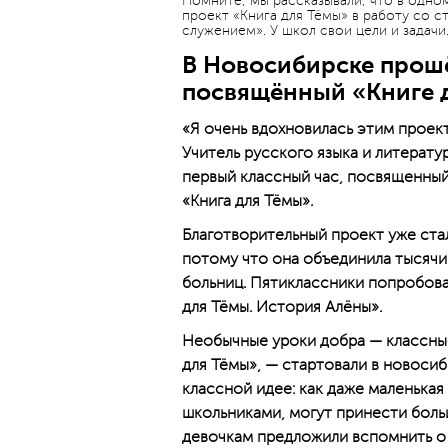
Помните, мы рассказывали, что в одно
проект «Книга для Тёмы» в работу со 
служением». У школ свои цели и задачи
В Новосибирске прошё
посвящённый «Книге 
«Я очень вдохновилась этим проек
Учитель русского языка и литерат
первый классный час, посвященны
«Книга для Тёмы».
Благотворительный проект уже ста
потому что она объединила тысячи
больниц. Пятиклассники попробова
для Тёмы. История Алёны».
Необычные уроки добра — классны
для Тёмы», — стартовали в новосиб
классной идее: как даже маленька
школьниками, могут принести боль
девочкам предложили вспомнить о л