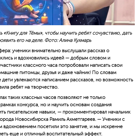
 «Книгу для Тёмы», чтобы научить ребят сочувствию, дать
явить его на деле. Фото: Алина Кухмарь
фера: ученики внимательно выслушали рассказ о
клись и вдохновились идеей — доб­рым словом и
участники классного часа попробовали написать свои
омашние питомцы, друзья и даже чайник! По словам
е дети увлекаются написанием рассказов, но возможность
ила ребят на творчество.
лах таких классных часов позволяют не только
рамках конкурса, но и научить основам создания
ить писательские навыки, — прокомментировал начальник
орода Новосибирска Рамиль Ахметгареев. — Ученики с
 вдохновением посетили это занятие, и мы искренне
меть еще и отличный воспитательный эффект.