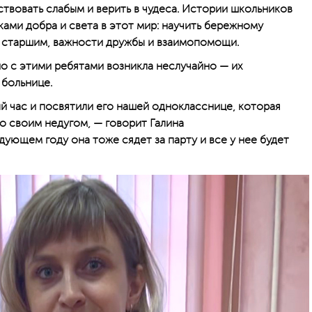
вствовать слабым и верить в чудеса. Истории школьников
ками добра и света в этот мир: научить бережному
 старшим, важности дружбы и взаи­мопомощи.
о с этими ребятами возникла неслучайно — их
 больнице.
й час и посвятили его нашей однокласснице, которая
о своим недугом, — говорит Галина
дующем году она тоже сядет за парту и все у нее будет