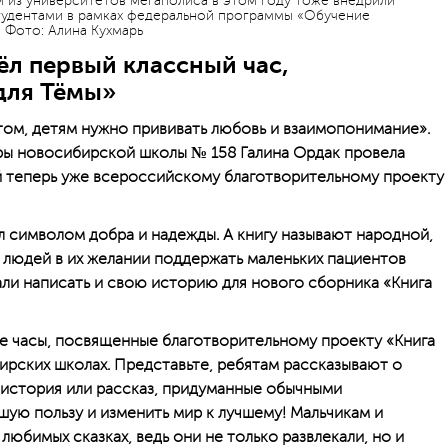
м из университетов мегаполиса в этом году тоже внедрили
студентами в рамках федеральной программы «Обучение
. Фото: Алина Кухмарь
л первый классный час,
для Тёмы»
том, детям нужно прививать любовь и взаимопонимание».
уры новосибирской школы № 158 Галина Ордак провела
й теперь уже всероссийскому благотворительному проекту
л символом добра и надежды. А книгу называют народной,
 людей в их желании поддержать маленьких пациентов
ли написать и свою историю для нового сборника «Книга
е часы, посвященные благотворительному проекту «Книга
ирских школах. Представьте, ребятам рассказывают о
я история или рассказ, придуманные обычными
шую пользу и изменить мир к лучшему! Мальчикам и
юбимых сказках, ведь они не только развлекали, но и