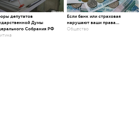
оры депутатов
Если банк или страховая
ударственной Думы
нарушают ваши права…
ерального Собрания РФ
Общество
итика