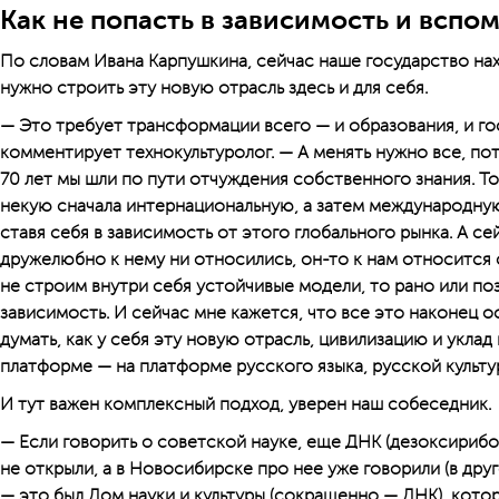
Как не попасть в зависимость и вспо
По словам Ивана Карпушкина, сейчас наше государство нах
нужно строить эту новую отрасль здесь и для себя.
— Это требует трансформации всего — и образования, и го
комментирует технокультуролог. — А менять нужно все, пот
70 лет мы шли по пути отчуждения собственного знания. То
некую сначала интернациональную, а затем международную
ставя себя в зависимость от этого глобального рынка. А се
дружелюбно к нему ни относились, он-то к нам относится
не строим внутри себя устойчивые модели, то рано или по
зависимость. И сейчас мне кажется, что все это наконец о
думать, как у себя эту новую отрасль, цивилизацию и укла
платформе — на платформе русского языка, русской культур
И тут важен комплексный подход, уверен наш собеседник.
— Если говорить о советской науке, еще ДНК (дезоксирибо
не открыли, а в Новосибирске про нее уже говорили (в друг
— это был Дом науки и культуры (сокращенно — ДНК), кото