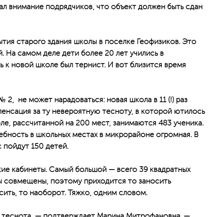
ал внимание подрядчиков, что объект должен быть сдан
ытия старого здания школы в поселке Геофизиков. Это
. На самом деле дети более 20 лет учились в
к новой школе был тернист. И вот близится время
2, не может нарадоваться: новая школа в 11 (!) раз
енсация за ту невероятную тесноту, в которой ютилось
ле, рассчитанной на 200 мест, занимаются 483 ученика.
ебность в школьных местах в микрорайоне огромная. В
 пойдут 150 детей.
кие кабинеты. Самый большой — всего 39 квадратных
ы совмещены, поэтому приходится то заносить
сить, то наоборот. Тяжко, одним словом.
, теснота, — подтверждает Марина Митрофановна. —