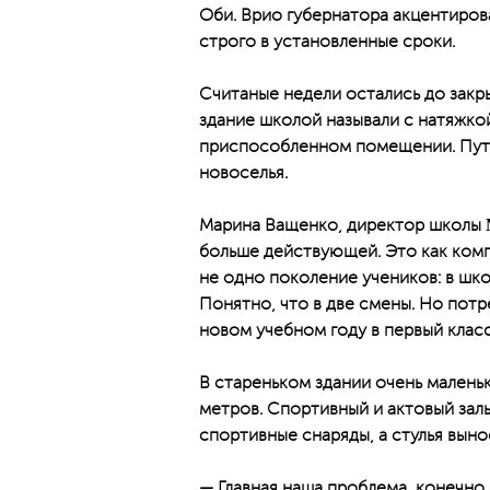
Оби. Врио губерна­тора акцентиров
строго в установленные сроки.
Считаные недели остались до закр
здание школой называли с натяжкой
приспособленном помещении. Путь 
новоселья.
Марина Ващенко, директор школы № 
больше действующей. Это как комп
не одно поколение учеников: в шко
Понятно, что в две смены. Но потр
новом учебном году в первый класс
В стареньком здании очень малень
метров. Спортивный и актовый зал
спортивные снаряды, а стулья выно
— Главная наша проблема, конечно