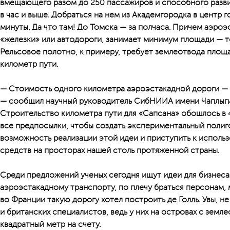
вмещающего разом до 250 пассажиров и способного разви
в час и выше. Добраться на нем из Академгородка в центр 
минуты. Да что там! До Томска — за полчаса. Причем аэроэс
«железки» или автодороги, занимает минимум площади — т
Рельсовое полотно, к примеру, требует землеотвода площа
километр пути.
— Стоимость одного километра аэроэстакадной дороги — 
— сообщил научный руководитель СибНИИА имени Чаплыги
Строительство километра пути для «Сапсана» обошлось в 
все предпосылки, чтобы создать экспериментальный полиг
возможность реализации этой идеи и приступить к исполь
средств на просторах нашей столь протяженной страны.
Среди предложений ученых сегодня ищут идеи для бизнеса.
аэроэстакадному транспорту, по плечу браться персонам, м
во Франции такую дорогу хотел построить де Голль. Увы, н
и британских специалистов, ведь у них на островах с зем
квадратный метр на счету.