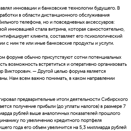
авлял инновации и банковские технологии будущего. В
зработки в области дистанционного обслуживания
ильного телефона, но и повседневных аксессуаров:
вой инновацией стала витрина, которая самостоятельно,
ентифицирует клиента, составляет его психологический
ии с ним те или иные банковские продукты и услуги.
ом форуме обычно присутствуют сотни потенциальных
есть возможность встретиться и оперативно организовать
р Викторович. — Другой целью форума является
аны. Нам всем важно понимать, в каком направлении
ровал предварительные итоги деятельности Сибирского
ается получение прибыли (до уплаты налогов) в размере 7
лиарда рублей выше аналогичных показателей прошлого
 динамику по увеличению кредитного портфеля
ущего года его объем увеличится на 5,3 миллиарда рублей