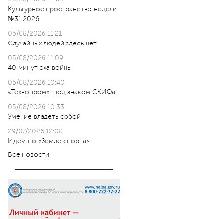
Культурное пространство недели
№31 2026
05/08/2026 11:21
Случайных людей здесь нет
05/08/2026 11:09
40 минут эха войны
05/08/2026 10:40
«Технопром»: под знаком СКИФа
05/08/2026 10:33
Умение владеть собой
29/07/2026 12:08
Идем по «Земле спорта»
Все новости